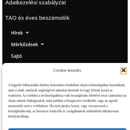
Adatkezelési szabályzat
TAO és éves beszámolók
Hírek
Mérkőzések
Sajtó
Klub
Cookie-kezelés
Csapat
A legjobb felhasználói élmény biztosítása érdekében olyan technológiákat használunk,
Galéria
mint a sütik, amelyek segítségével adatokat tárolunk és/vagy férünk hozzá az
eszközön. Az ezekhez a technológiákhoz való hozzájárulás lehetővé teszi számunkra az
olyan adatok feldolgozását, mint például a böngészési viselkedés vagy az egyedi
BMTE-shop
azonosítók ezen a webhelyen. Ha nem járulsz hozzá, vagy visszavonod a
hozzájárulásodat, az bizonyos funkciók és szolgáltatások működését hátrányosan
Jegyinfó
befolyásolhatja.
Legendák az öltözőben